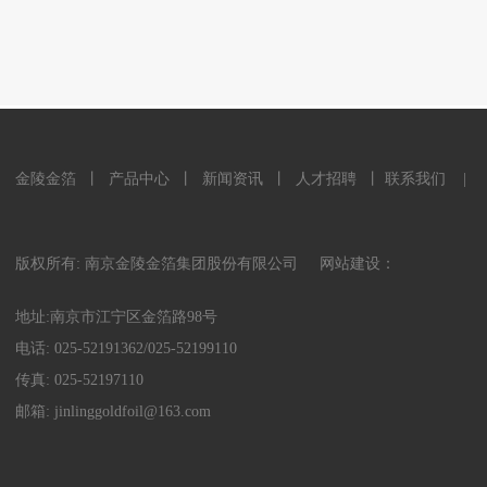
金陵金箔
丨
产品中心
丨
新闻资讯
丨
人才招聘
丨
联系我们
|
版权所有: 南京金陵金箔集团股份有限公司
网站建设：
地址:南京市江宁区金箔路98号
电话:
025-52191362
/
025-52199110
传真: 025-52197110
邮箱:
jinlinggoldfoil@163.com