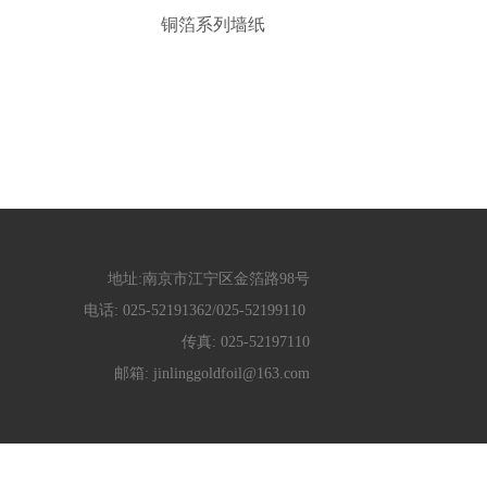
铜箔系列墙纸
地址:南京市江宁区金箔路98号
电话:
025-52191362
/
025-52199110
传真: 025-52197110
邮箱:
jinlinggoldfoil@163.com