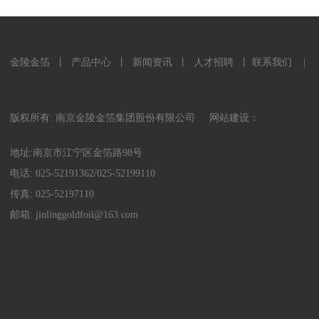
金陵金箔
丨
产品中心
丨
新闻资讯
丨
人才招聘
丨
联系我们
|
版权所有: 南京金陵金箔集团股份有限公司
网站建设：
地址:南京市江宁区金箔路98号
电话:
025-52191362
/
025-52199110
传真: 025-52197110
邮箱:
jinlinggoldfoil@163.com