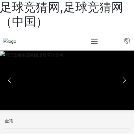
足球竞猜网,足球竞猜网
（中国）
金箔